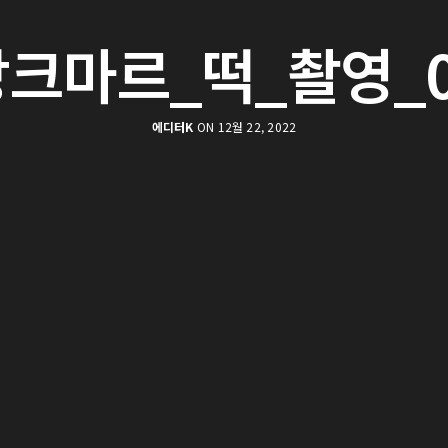
앙크마르_떡_촬영_0
에디터K
ON 12월 22, 2022