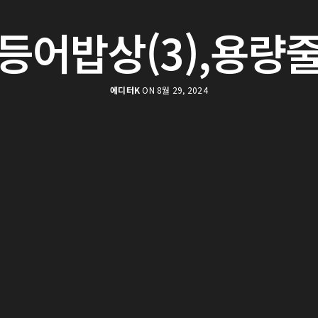
등어밥상(3),용량
에디터K
ON 8월 29, 2024