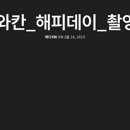
와칸_해피데이_촬영
에디터K
ON 2월 16, 2023