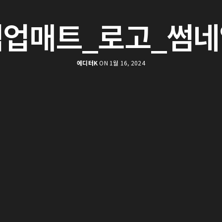
썸업매트_로고_썸네
에디터K
ON 1월 16, 2024