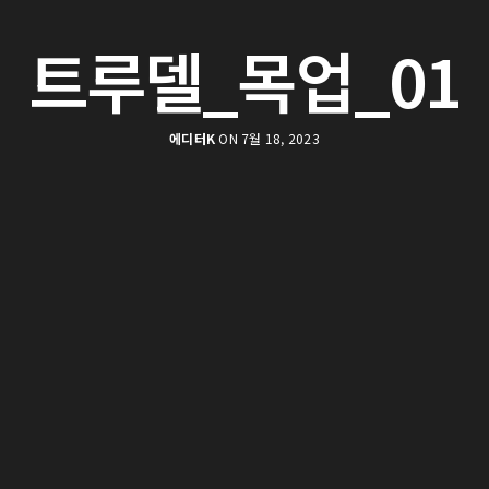
트루델_목업_01
에디터K
ON 7월 18, 2023